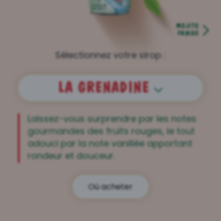
MOJITO
FRAISE
Sélectionnez votre sirop :
LA GRENADINE
Laissez-vous surprendre par les notes
gourmandes des fruits rouges, le tout
adouci par la note vanillée apportant
rondeur et douceur.
Où acheter