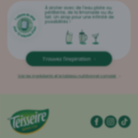
À siroter avec de l'eau plate ou
pétillante, de la limonade ou du
lait. Un sirop pour une infinité de
possibilités !
Trouvez l'inspiration
Voir les ingrédients et le tableau nutritionnel complet