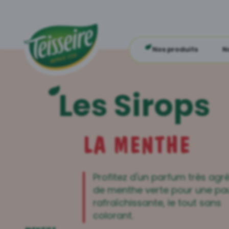
Nos produits
N
Les Sirops
LA MENTHE
Profitez d'un parfum très agr
de menthe verte pour une pa
rafraîchissante, le tout sans
colorant.