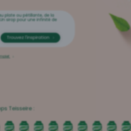
au plate ou pétillante, de la
Un sirop pour une infinité de
Trouvez l'inspiration
omplet
ps Teisseire :