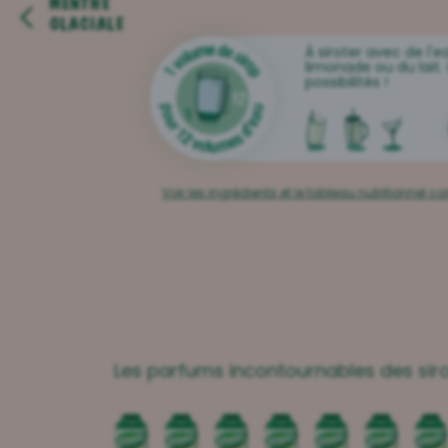
MENTHE
GLACIALE
À siroter avec de l'e
limonade ou du lait. 
possibilités !
Voir les ingrédients et le tableau nutritionnel c
Les parfums incontournables des siro