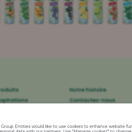
roduits
Notre histoire
nspirations
Contactez-nous
engagements
FAQ
oup Entities would like to use cookies to enhance website func
r personal data with our partners. Use "Manage cookies" to chang