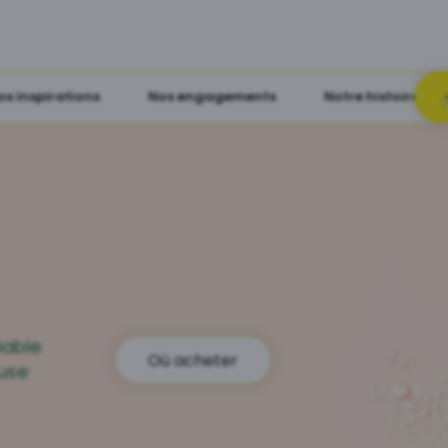
os inspirations
Nos engagements
Notre histoire
éable
Où acheter
use