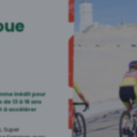
oue
mme inédit pour
 de 13 à 16 ans
et à accélérer
, Super