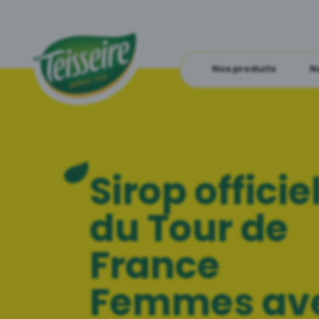
Nos produits
N
Sirop officie
du Tour de
France
Femmes av