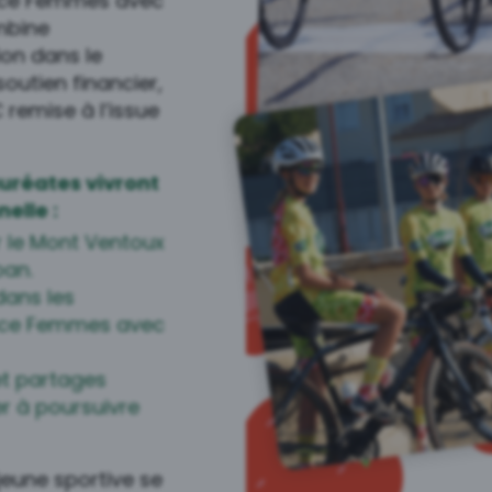
nce Femmes avec
ombine
n dans le
outien financier,
remise à l’issue
auréates vivront
elle :
r le Mont Ventoux
ban.
dans les
ance Femmes avec
et partages
er à poursuivre
jeune sportive se