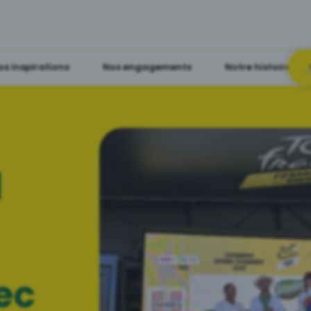
os inspirations
Nos engagements
Notre histoire
l
ec