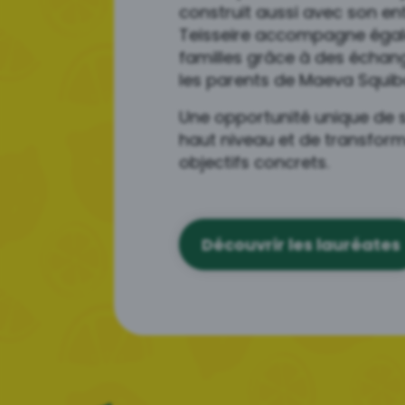
construit aussi avec son en
Teisseire accompagne égal
familles grâce à des échan
les parents de Maeva Squib
Une opportunité unique de 
haut niveau et de transform
objectifs concrets.
Découvrir les lauréates