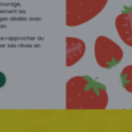
tourage,
ement les
ges dédiés avec
an.
se rapprocher du
er ses rêves en