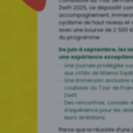
Combative du Tour de Fra
Zwift 2025, ce dispositif c
accompagnement, immersio
cyclisme de haut niveau et s
avec une bourse de 2 500 € 
du programme.
De juin à septembre, les l
une expérience exceptionn
Une journée privilégiée su
aux côtés de Maeva Squi
Une immersion exclusive 
coulisses du Tour de Fr
Zwift.
Des rencontres, conseils 
d’expérience pour les aid
leurs ambitions.
Parce que la réussite d’une 