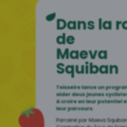
Dans la r
de
Maeva
Squiban
Teisseire lance un progra
aider deux jeunes cyclistes
à croire en leur potentiel 
leur parcours.
Parrainé par Maeva Squiban