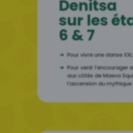
Denitsa
sur les é
6 & 7
Pour vivre une danse XXL
Pour venir l’encourager et
aux côtés de Maeva Squib
l’ascension du mythique