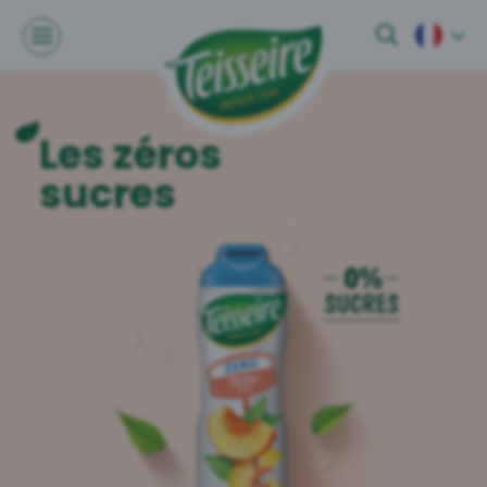
Les zéros
sucres