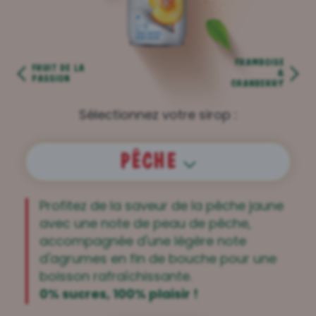
FRAMBOISE
FRUIT DE LA
&
PASSION
CRANBERRY
Sélectionnez votre sirop :
PÊCHE
Profitez de la saveur de la pêche jaune
avec une note de peau de pêche,
accompagnée d'une légère note
d'agrumes en fin de bouche pour une
boisson rafraîchissante.
0% sucres, 100% plaisir !