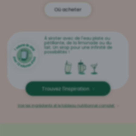
Où acheter
À siroter avec de l'eau plate ou
pétillante, de la limonade ou du
lait. Un sirop pour une infinité de
possibilités !
Trouvez l'inspiration
Voir les ingrédients et le tableau nutritionnel complet