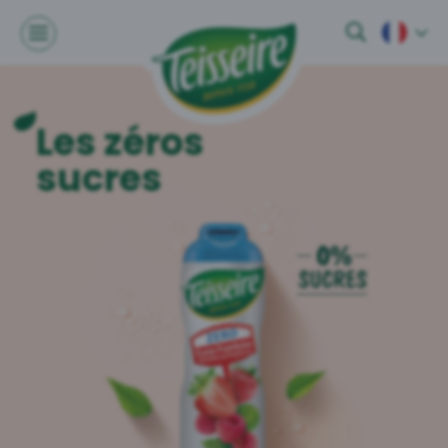
Les zéros
sucres