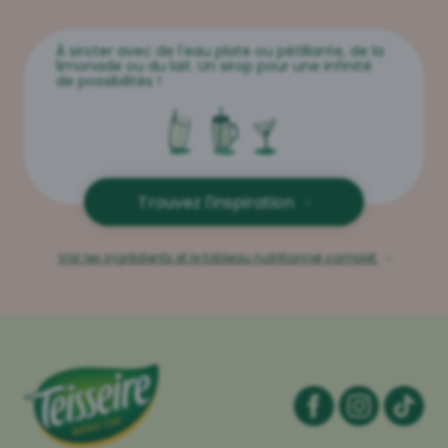
À siroter avec de l'eau plate ou pétillante, de la
limonade ou du lait. Un sirop pour une infinité
de possibilités !
Trouvez l'inspiration
Voir les ingrédients et le tableau nutritionnel complet