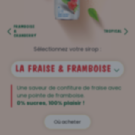
FRAMBOISE
&
TROPICAL
CRANBERRY
Sélectionnez votre sirop :
LA FRAISE & FRAMBOISE
Une saveur de confiture de fraise avec
une pointe de framboise.
0% sucres, 100% plaisir !
Où acheter