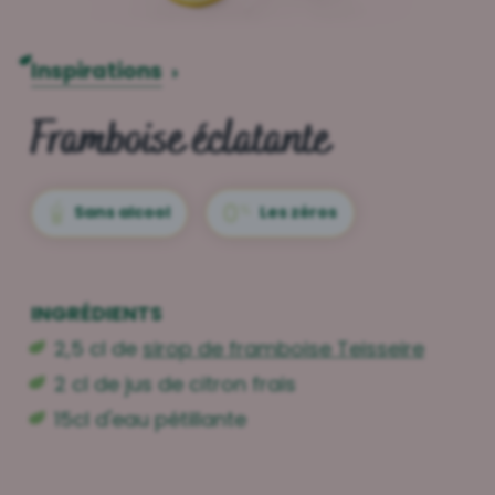
Inspirations
›
Framboise éclatante
Sans alcool
Les zéros
INGRÉDIENTS
2,5 cl de
sirop de framboise Teisseire
2 cl de jus de citron frais
15cl d'eau pétillante