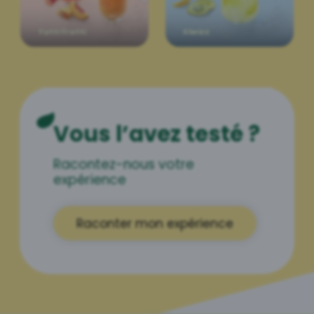
Tutti frutti
Kiwizz
Vous l’avez testé ?
Racontez-nous votre
expérience
Raconter mon expérience