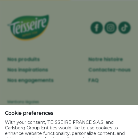
Nos produits
Notre histoire
Nos inspirations
Contactez-nous
Nos engagements
FAQ
Mentions légales
Politique relative aux cookies
Cookie preferences
Caractéristiques environnementales des emballages
With your consent, TEISSEIRE FRANCE S.A.S. and
Politique de confidentialité
Carlsberg Group Entities would like to use cookies to
enhance website functionality, personalize content, and
Plan de site