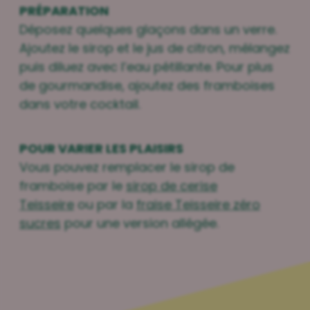
PRÉPARATION
Déposez quelques glaçons dans un verre.
Ajoutez le sirop et le jus de citron, mélangez
puis diluez avec l’eau pétillante. Pour plus
de gourmandise, ajoutez des framboises
dans votre cocktail.
POUR VARIER LES PLAISIRS
Vous pouvez remplacer le sirop de
framboise par le
sirop de cerise
Teisseire
ou par la
fraise Teisseire zéro
sucres
pour une version allégée.