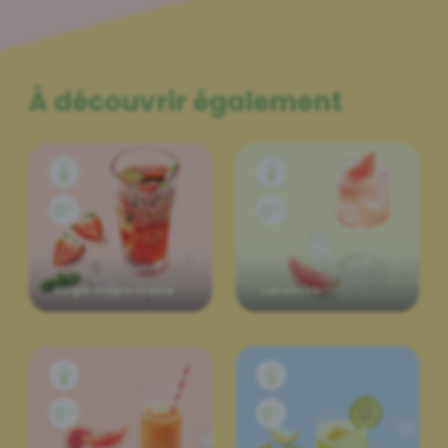
À découvrir également
Virgin mojito fraise
Larousso