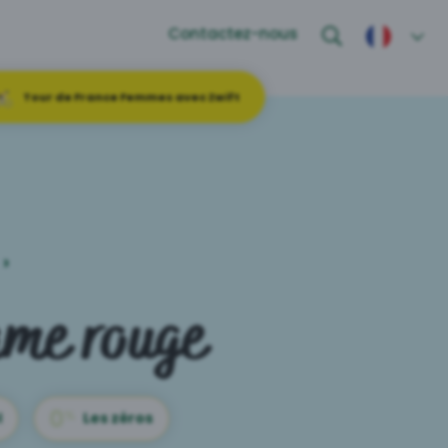
Contactez-nous
Tour de France Femmes avec Zwift
›
ame rouge
l
Les zéros