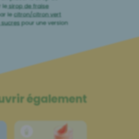
 le
sirop de fraise
ar le
citron/citron vert
o sucres
pour une version
uvrir également