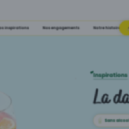
os inspirations
Nos engagements
Notre histoire
Inspirations
La d
Sans alcoo