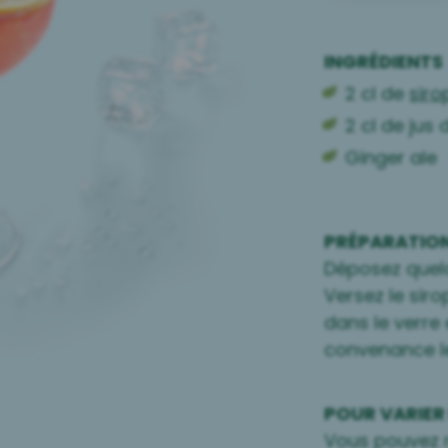
INGRÉDIENTS
2 cl de
siro
2 cl de jus 
Ginger ale
PRÉPARATIO
Déposez quel
Versez le sirop
dans le verre
convenance le
POUR VARIER 
Vous pouvez r