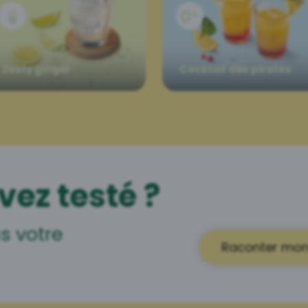
Zesty ginger
Cocktail des pirates
vez testé ?
s votre
Raconter mon