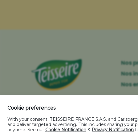
Nos p
Nos i
Nos 
Cookie preferences
Mentions légales
-
Politique relative aux co
With your consent, TEISSEIRE FRANCE S.A.S. and Carlsberg Gr
and deliver targeted advertising. This includes sharing you
anytime. See our
Cookie Notification
&
Privacy Notification
fo