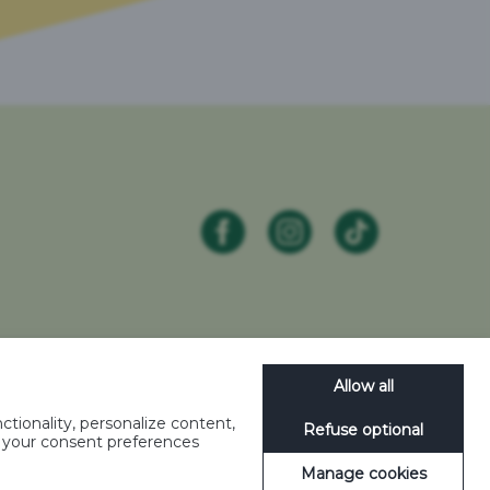
Allow all
litique de confidentialité
-
Plan de site
-
tionality, personalize content,
Refuse optional
e your consent preferences
Manage cookies