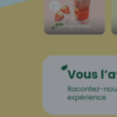
Virgin mojito fraise
Vous l’a
Racontez-nou
expérience