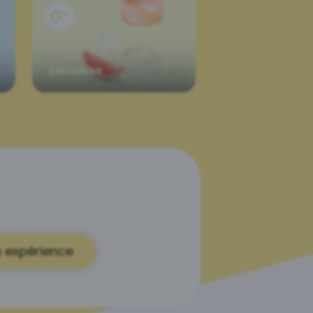
Larousso
 expérience