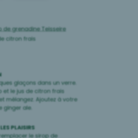
p de grenadine Teisseire
de citron frais
N
ques glaçons dans un verre.
 et le jus de citron frais
 et mélangez. Ajoutez à votre
 ginger ale.
LES PLAISIRS
emplacer le sirop de