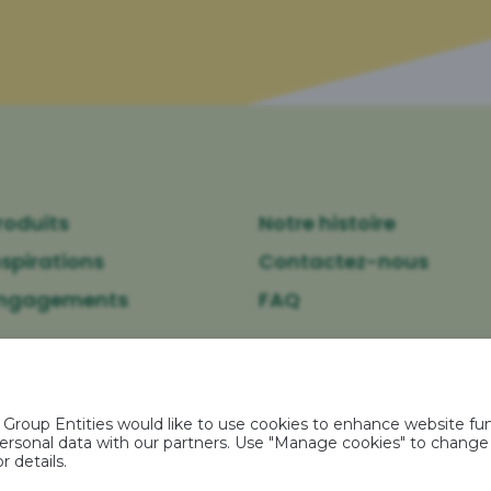
roduits
Notre histoire
nspirations
Contactez-nous
engagements
FAQ
okies
-
Caractéristiques environnementales des emballages
-
Po
Gestion des Cookies
-
Britvic
-
Réalisé par Agence Félix
oup Entities would like to use cookies to enhance website func
r personal data with our partners. Use "Manage cookies" to chang
r details.