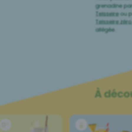
grenadine par
Teisseire
ou p
Teisseire zér
allégée.
À déco