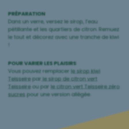
PRÉPARATION
Dans un verre, versez le sirop, l’eau
pétillante et les quartiers de citron. Remuez
le tout et décorez avec une tranche de kiwi
!
POUR VARIER LES PLAISIRS
Vous pouvez remplacer
le sirop kiwi
Teisseire
par
le sirop de citron vert
Teisseire
ou par
le citron vert Teisseire zéro
sucres
pour une version allégée.