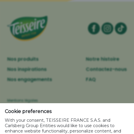
Nos produits
Notre histoire
Nos inspirations
Contactez-nous
Nos engagements
FAQ
Mentions légales
Politique relative aux cookies
Cookie preferences
Caractéristiques environnementales des emballages
With your consent, TEISSEIRE FRANCE S.A.S. and
Politique de confidentialité
Carlsberg Group Entities would like to use cookies to
enhance website functionality, personalize content, and
Plan de site