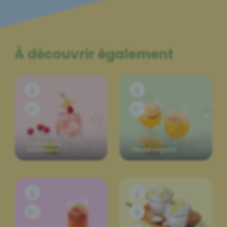
À découvrir également
Framboise
éclatante
Pêché mignon