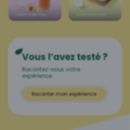
I want to be fruit
Granité citronné
Vous l’avez testé ?
Racontez-nous votre
expérience
Raconter mon expérience