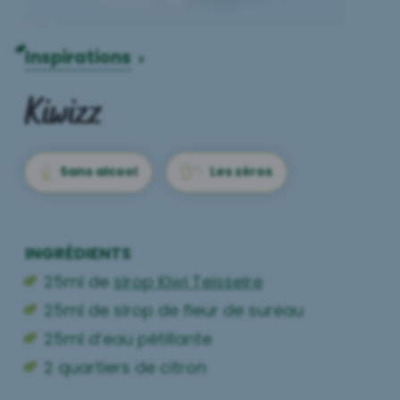
Inspirations
›
Kiwizz
Sans alcool
Les zéros
INGRÉDIENTS
25ml de
sirop Kiwi Teisseire
25ml de sirop de fleur de sureau
25ml d’eau pétillante
2 quartiers de citron