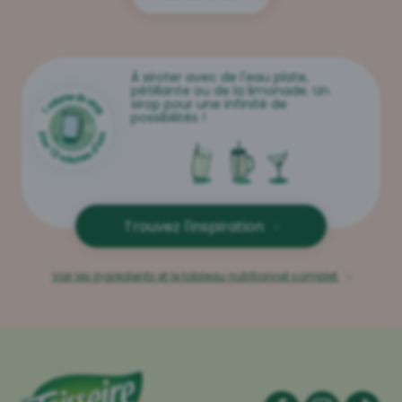
À siroter avec de l'eau plate,
pétillante ou de la limonade. Un
sirop pour une infinité de
possibilités !
Trouvez l'inspiration
Voir les ingrédients et le tableau nutritionnel complet