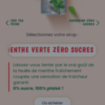
ICED TEA
GRENADINE ZÉRO
PÊCHE
SUCRES
Sélectionnez votre sirop :
MENTHE VERTE ZÉRO SUCRES
Laissez-vous tenter par le vrai goût de
la feuille de menthe fraîchement
coupée, une sensation de fraîcheur
garanti.
0% sucre, 100% plaisir !
Où acheter