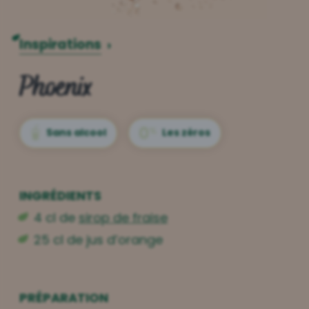
Inspirations
›
Phoenix
Sans alcool
Les zéros
INGRÉDIENTS
4 cl de
sirop de fraise
25 cl de jus d’orange
PRÉPARATION