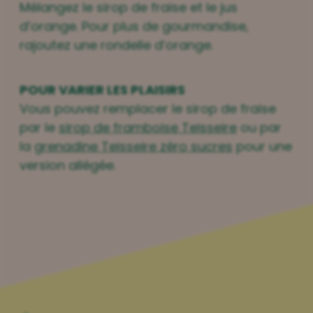
Mélangez le sirop de fraise et le jus
d’orange. Pour plus de gourmandise,
rajoutez une rondelle d’orange.
POUR VARIER LES PLAISIRS
Vous pouvez remplacer le sirop de fraise
par le
sirop de framboise Teisseire
ou par
la
grenadine Teisseire zéro sucres
pour une
version allégée.