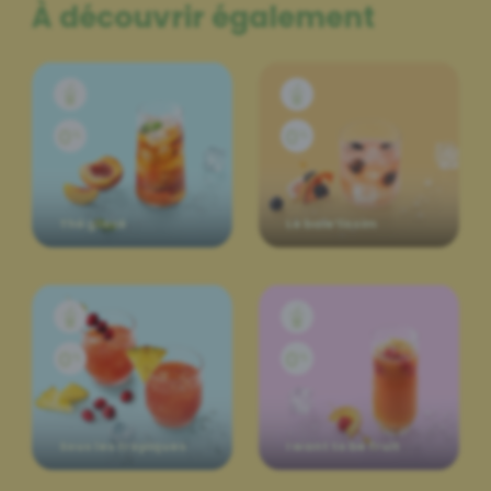
À découvrir également
Thé glacé
Le baie’lissim
Sous les tropiques
I want to be fruit