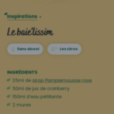
Inspirations
›
Le baie’lissim
Sans alcool
Les zéros
INGRÉDIENTS
25ml de
sirop Pamplemousse rose
50ml de jus de cranberry
150ml d’eau pétillante
2 mures