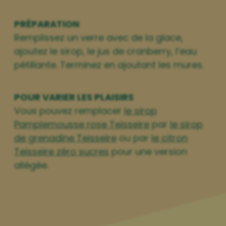
PRÉPARATION
Remplissez un verre avec de la glace,
ajoutez le sirop, le jus de cranberry, l’eau
pétillante. Terminez en ajoutant les mures.
POUR VARIER LES PLAISIRS
Vous pouvez remplacer
le sirop
Pamplemousse rose Teisseire
par
le sirop
de grenadine Teisseire
ou par
le citron
Teisseire zéro sucres
pour une version
allégée.