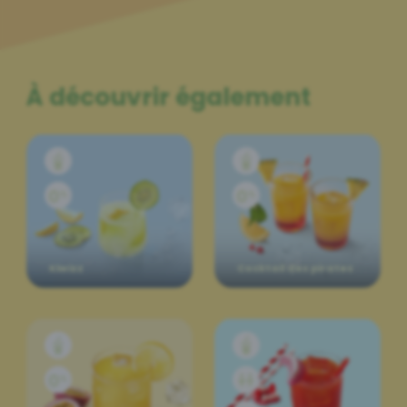
À découvrir également
Kiwizz
Cocktail des pirates