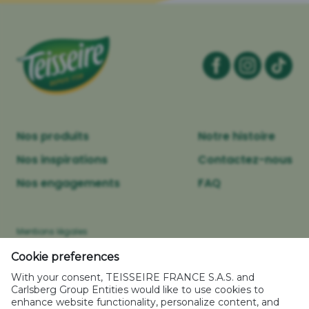
Nos produits
Notre histoire
Nos inspirations
Contactez-nous
Nos engagements
FAQ
Mentions légales
Politique relative aux cookies
Cookie preferences
Caractéristiques environnementales des emballages
With your consent, TEISSEIRE FRANCE S.A.S. and
Politique de confidentialité
Carlsberg Group Entities would like to use cookies to
enhance website functionality, personalize content, and
Plan de site