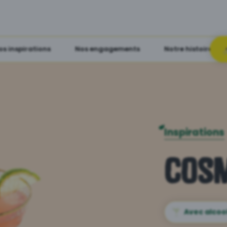
os inspirations
Nos engagements
Notre histoire
Inspirations
Cosm
Avec alcoo