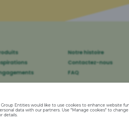
roduits
Notre histoire
nspirations
Contactez-nous
engagements
FAQ
okies
-
Caractéristiques environnementales des emballages
-
Po
Gestion des Cookies
-
Britvic
-
Réalisé par Agence Félix
oup Entities would like to use cookies to enhance website func
r personal data with our partners. Use "Manage cookies" to chang
r details.
alcool est dangereux pour la santé. À consommer avec m