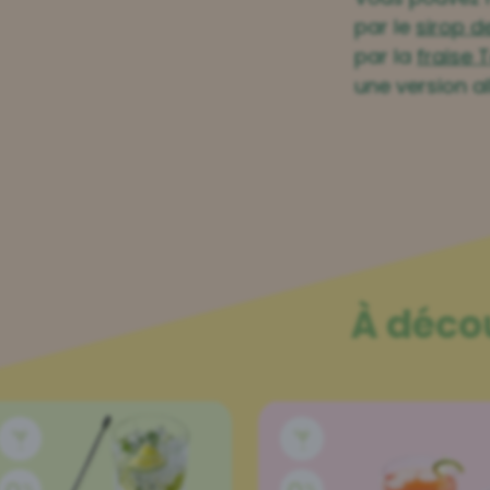
par le
sirop d
par la
fraise 
une version al
À déco