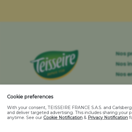
Nos p
Nos i
Nos 
Cookie preferences
Mentions légales
-
Politique relative aux co
With your consent, TEISSEIRE FRANCE S.A.S. and Carlsberg Gr
and deliver targeted advertising. This includes sharing you
anytime. See our
Cookie Notification
&
Privacy Notification
fo
L'abus d'