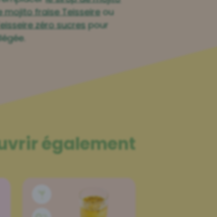
e mojito fraise Teisseire
ou
Teisseire zéro sucres
pour
légée.
uvrir également