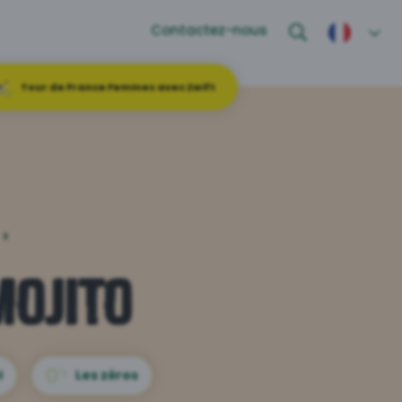
Contactez-nous
Tour de France Femmes avec Zwift
›
ojito
l
Les zéros