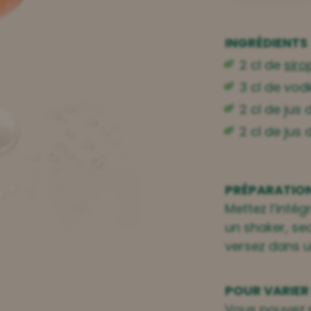
INGRÉDIENTS
2 cl de
siro
3 cl de vod
2 cl de jus
2 cl de jus 
PRÉPARATIO
Mettez l’intég
un shaker, se
versez dans un
POUR VARIER 
Vous pouvez