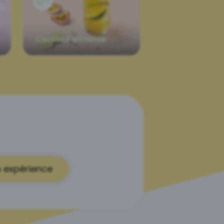
Cocktail alchimie
 expérience