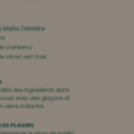
p Mojito Teisseire
ka
 de cranberry
de citron vert frais
N
ralité des ingrédients dans
couez avec des glaçons et
 verre à Martini.
LES PLAISIRS
 remplacer
le sirop de mojito