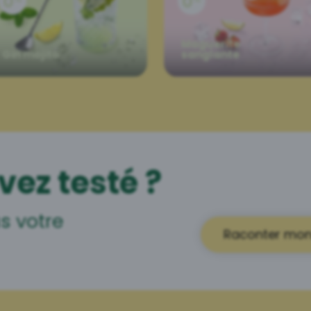
Maguerite
Gin mojito
sanglante
vez testé ?
s votre
Raconter mon