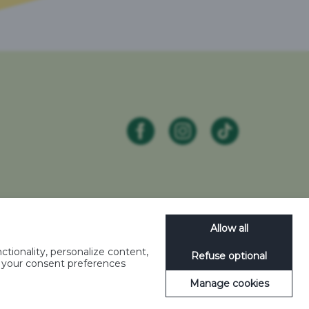
Allow all
litique de confidentialité
-
Plan de site
-
tionality, personalize content,
Refuse optional
e your consent preferences
Manage cookies
odération.