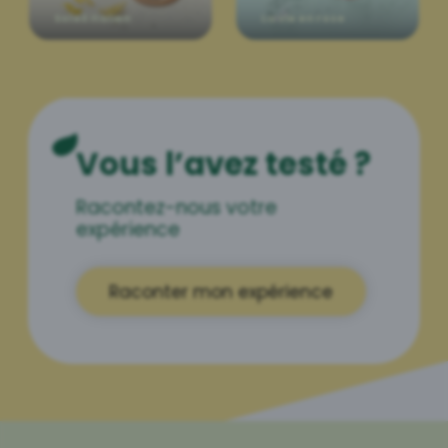
Soleil italien
La vie en rose
Vous l’avez testé ?
Racontez-nous votre
expérience
Raconter mon expérience