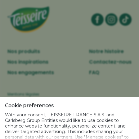
Nos produits
Notre histoire
Nos inspirations
Contactez-nous
Nos engagements
FAQ
Mentions légales
Politique relative aux cookies
Cookie preferences
Caractéristiques environnementales des emballages
With your consent, TEISSEIRE FRANCE S.A.S. and
Politique de confidentialité
Carlsberg Group Entities would like to use cookies to
enhance website functionality, personalize content, and
Plan de site
deliver targeted advertising. This includes sharing your
Gestion des Cookies
personal data with our partners. Use "Manage cookies" to