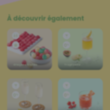
À découvrir également
Glaçons fruités
Tropi’cello