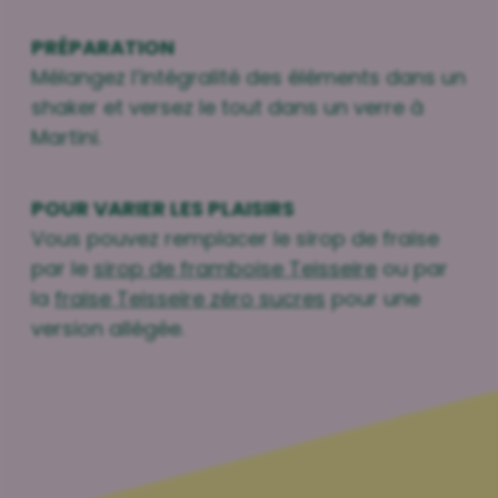
PRÉPARATION
Mélangez l’intégralité des éléments dans un
shaker et versez le tout dans un verre à
Martini.
POUR VARIER LES PLAISIRS
Vous pouvez remplacer le sirop de fraise
par le
sirop de framboise Teisseire
ou par
la
fraise Teisseire zéro sucres
pour une
version allégée.