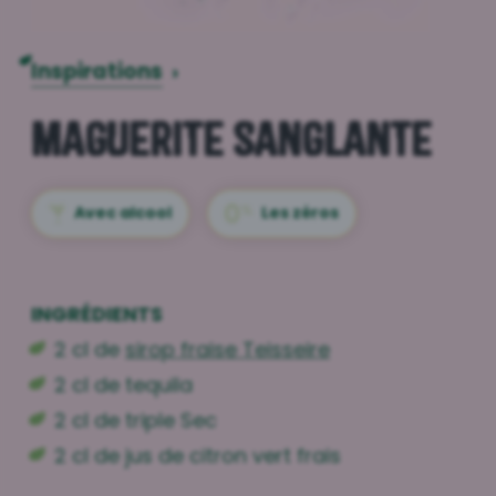
Inspirations
›
Maguerite sanglante
Avec alcool
Les zéros
INGRÉDIENTS
2 cl de
sirop fraise Teisseire
2 cl de tequila
2 cl de triple Sec
2 cl de jus de citron vert frais