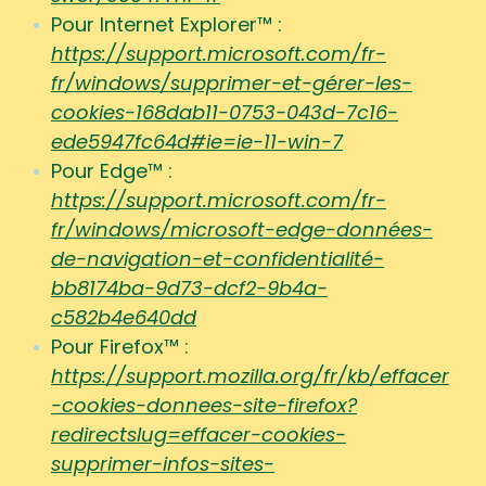
Pour Internet Explorer™ :
https://support.microsoft.com/fr-
fr/windows/supprimer-et-gérer-les-
cookies-168dab11-0753-043d-7c16-
ede5947fc64d#ie=ie-11-win-7
Pour Edge™ :
https://support.microsoft.com/fr-
fr/windows/microsoft-edge-données-
de-navigation-et-confidentialité-
bb8174ba-9d73-dcf2-9b4a-
c582b4e640dd
Pour Firefox™ :
https://support.mozilla.org/fr/kb/effacer
-cookies-donnees-site-firefox?
redirectslug=effacer-cookies-
supprimer-infos-sites-