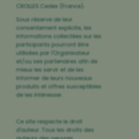
CROLLES Cedex (France).
Sous réserve de leur
consentement explicite, les
informations collectées sur les
participants pourront être
utilisées par l'Organisateur
et/ou ses partenaires afin de
mieux les servir et de les
informer de leurs nouveaux
produits et offres susceptibles
de les intéresser.
Ce site respecte le droit
d'auteur. Tous les droits des
auteurs des oeuvres