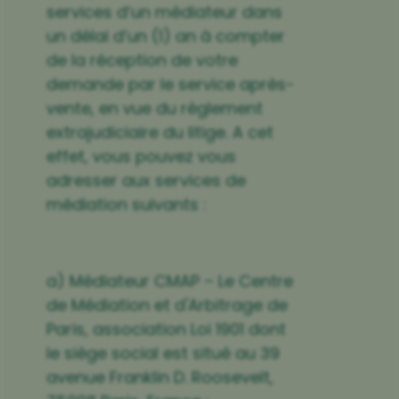
services d’un médiateur dans
un délai d’un (1) an à compter
de la réception de votre
demande par le service après-
vente, en vue du règlement
extrajudiciaire du litige. A cet
effet, vous pouvez vous
adresser aux services de
médiation suivants :
a) Médiateur CMAP – Le Centre
de Médiation et d'Arbitrage de
Paris, association Loi 1901 dont
le siège social est situé au 39
avenue Franklin D. Roosevelt,