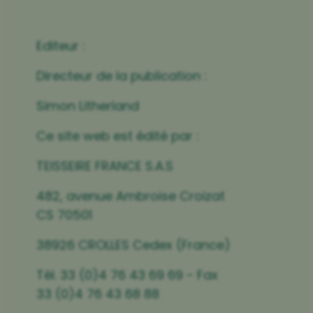
Editeur :
Directeur de la publication :
Simon Litherland
Ce site web est édité par :
TEISSEIRE FRANCE S.A.S
482, avenue Ambroise Croizat
CS 70501
38926 CROLLES Cedex (France)
Tél. 33 (0)4 76 43 69 69 - Fax
33 (0)4 76 43 68 88