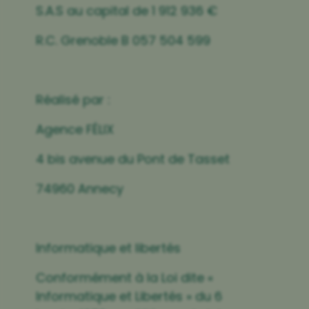
S.A.S au capital de 1 912 936 €
R.C. Grenoble B 057 504 599
Réalisé par :
Agence FÉLIX
4 bis avenue du Pont de Tasset
74960 Annecy
Informatique et libertés
Conformément à la Loi dite «
Informatique et Libertés » du 6