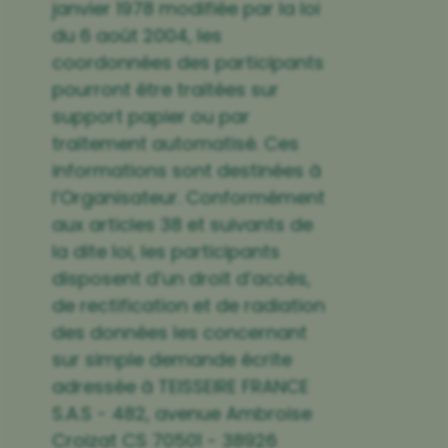
janvier 1978 modifiée par la loi
du 6 août 2004, les
coordonnées des participants
pourront être traitées sur
support papier ou par
traitement automatisé. Ces
informations sont destinées à
l’Organisateur. Conformément
aux articles 38 et suivants de
la dite loi, les participants
disposent d’un droit d’accès,
de rectification et de radiation
des données les concernant
sur simple demande écrite
adressée à TEISSEIRE FRANCE
S.A.S - 482, avenue Ambroise
Croizat CS 70501 - 38926