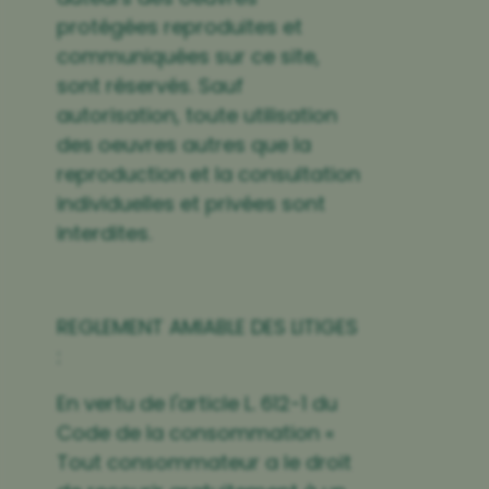
protégées reproduites et
communiquées sur ce site,
sont réservés. Sauf
autorisation, toute utilisation
des oeuvres autres que la
reproduction et la consultation
individuelles et privées sont
interdites.
REGLEMENT AMIABLE DES LITIGES
:
En vertu de l'article L. 612-1 du
Code de la consommation «
Tout consommateur a le droit