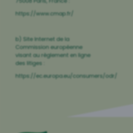
75008 Paris, France :
https://www.cmap.fr/
b) Site Internet de la
Commission européenne
visant au règlement en ligne
des litiges :
https://ec.europa.eu/consumers/odr/