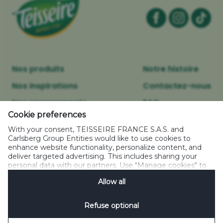
Nos produits
Notre histoire
Nos inspirations
Contactez-nous
Nos engagements
FAQ
Cookie preferences
With your consent, TEISSEIRE FRANCE S.A.S. and
Carlsberg Group Entities would like to use cookies to
Mentions légales
enhance website functionality, personalize content, and
Politique relative aux cookies
deliver targeted advertising. This includes sharing your
personal data with our partners. Use "Manage cookies" to
Caractéristiques environnementales des emballages
change your consent preferences anytime. See our
Politique de confidentialité
Allow all
Cookie Notification
&
Privacy Notification
for details.
Plan de site
Gestion des Cookies
Refuse optional
Britvic